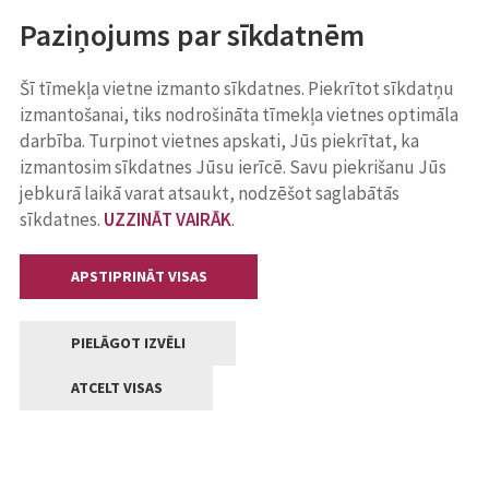
Paziņojums par sīkdatnēm
Šī tīmekļa vietne izmanto sīkdatnes. Piekrītot sīkdatņu
izmantošanai, tiks nodrošināta tīmekļa vietnes optimāla
darbība. Turpinot vietnes apskati, Jūs piekrītat, ka
izmantosim sīkdatnes Jūsu ierīcē. Savu piekrišanu Jūs
jebkurā laikā varat atsaukt, nodzēšot saglabātās
sīkdatnes.
UZZINĀT VAIRĀK
.
APSTIPRINĀT VISAS
PIELĀGOT IZVĒLI
ATCELT VISAS