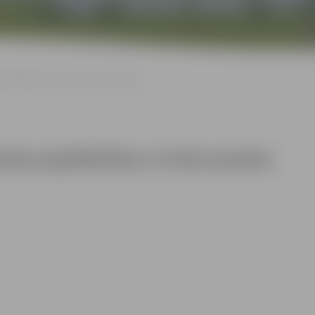
papildinātas ar koka pasaku tēliem
rijas papildinātas ar koka pasaku