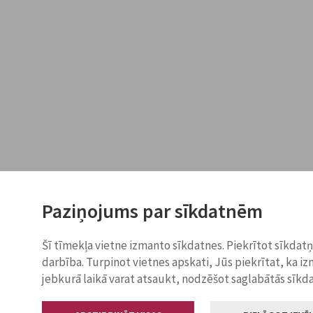
Paziņojums par sīkdatnēm
Šī tīmekļa vietne izmanto sīkdatnes. Piekrītot sīkdat
darbība. Turpinot vietnes apskati, Jūs piekrītat, ka i
jebkurā laikā varat atsaukt, nodzēšot saglabātās sīkd