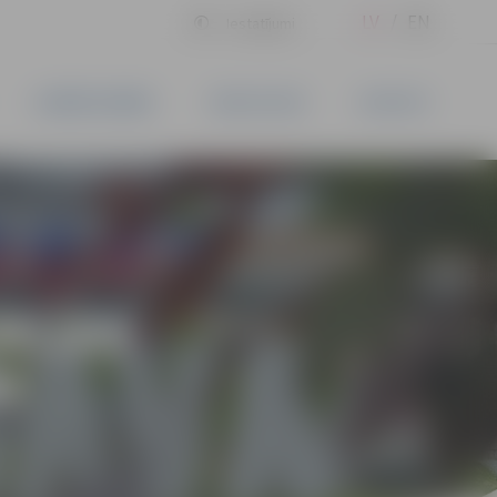
LV
EN
Iestatījumi
UZŅĒMĒJDARBĪBA
PAKALPOJUMI
KONTAKTI
RIJAS
M