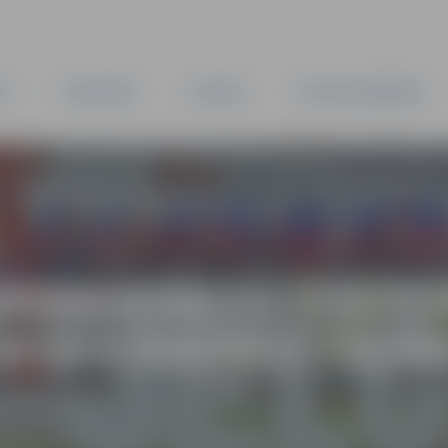
TA
PAŠVALDĪBA
IESTĀDES
KAPITĀLSABIEDRĪBAS
BĒRNUDĀRZU TERITO
 KOKA PASAKU TĒLIE