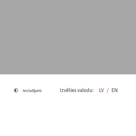
Izvēlies valodu:
LV
EN
Iestatījumi