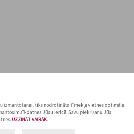
ņu izmantošanai, tiks nodrošināta tīmekļa vietnes optimāla
zmantosim sīkdatnes Jūsu ierīcē. Savu piekrišanu Jūs
atnes.
UZZINĀT VAIRĀK
.