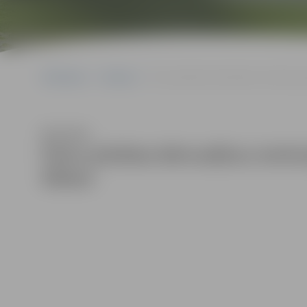
Sākumlapa
Galerijas
Četru pilsētas bērnudārzu teritorijas 
Klausīties
Četru pilsētas bērnudārzu terito
tēliem