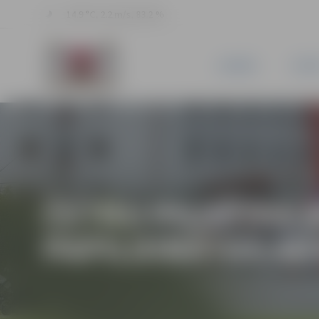
14.9 °C, 2.2 m/s, 83.2 %
JAUNUMI
PILSĒ
ČETRU PILSĒTAS 
PAPILDINĀTAS AR