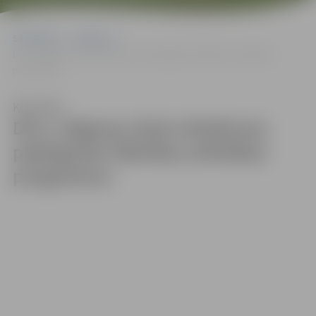
Sākumlapa
Galerijas
Divu Jelgavas skolu direktores pabeigušas līderības attīstības
programmu
Klausīties
Divu Jelgavas skolu direktores
pabeigušas līderības attīstības
programmu