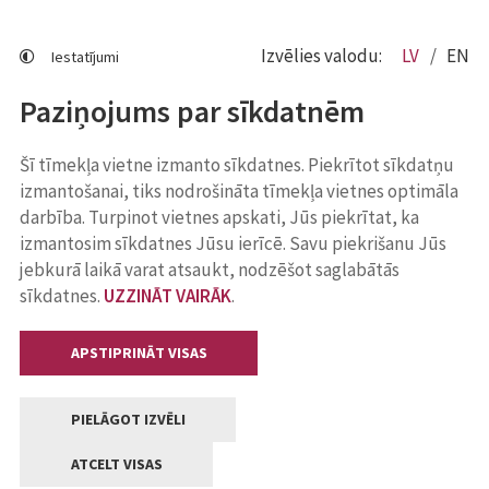
Izvēlies valodu:
LV
EN
Iestatījumi
Paziņojums par sīkdatnēm
Šī tīmekļa vietne izmanto sīkdatnes. Piekrītot sīkdatņu
izmantošanai, tiks nodrošināta tīmekļa vietnes optimāla
darbība. Turpinot vietnes apskati, Jūs piekrītat, ka
izmantosim sīkdatnes Jūsu ierīcē. Savu piekrišanu Jūs
jebkurā laikā varat atsaukt, nodzēšot saglabātās
sīkdatnes.
UZZINĀT VAIRĀK
.
APSTIPRINĀT VISAS
PIELĀGOT IZVĒLI
ATCELT VISAS