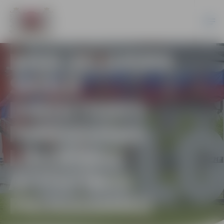
DIVU JELGAVAS
SKOLU
DIREKTORES
PABEIGUŠAS
LĪDERĪBAS
ATTĪSTĪBAS
PROGRAMMU