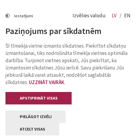
Izvēlies valodu:
LV
EN
Iestatījumi
Paziņojums par sīkdatnēm
Šī tīmekļa vietne izmanto sīkdatnes. Piekrītot sīkdatņu
izmantošanai, tiks nodrošināta tīmekļa vietnes optimāla
darbība. Turpinot vietnes apskati, Jūs piekrītat, ka
izmantosim sīkdatnes Jūsu ierīcē. Savu piekrišanu Jūs
jebkurā laikā varat atsaukt, nodzēšot saglabātās
sīkdatnes.
UZZINĀT VAIRĀK
.
APSTIPRINĀT VISAS
PIELĀGOT IZVĒLI
ATCELT VISAS