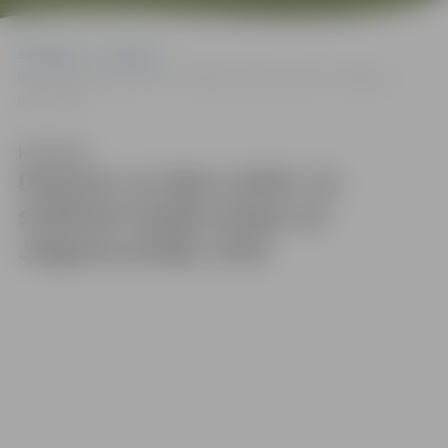
Sākumlapa
Galerijas
Dziesmu un deju svētki: Uz svētkiem šodien dodas arī Jelgavas
pūtēji. 2018
Klausīties
Dziesmu un deju svētki: Uz
svētkiem šodien dodas arī
Jelgavas pūtēji. 2018