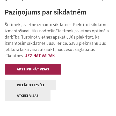
Paziņojums par sīkdatnēm
Šī tīmekļa vietne izmanto sīkdatnes. Piekrītot sīkdatņu
izmantošanai, tiks nodrošināta tīmekļa vietnes optimāla
darbība. Turpinot vietnes apskati, Jūs piekrītat, ka
izmantosim sīkdatnes Jūsu ierīcē. Savu piekrišanu Jūs
jebkurā laikā varat atsaukt, nodzēšot saglabātās
sīkdatnes.
UZZINĀT VAIRĀK
.
APSTIPRINĀT VISAS
PIELĀGOT IZVĒLI
ATCELT VISAS