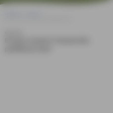
Sākumlapa
Galerijas
Eiropas masters čempionāts peldēšanā 2023
Klausīties
Eiropas masters čempionāts
peldēšanā 2023