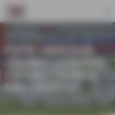
FOTO: HERCOGA
JĒKABA LAUKUMĀ
IZSKAN “SAPNIS
PAR LATVIJU”