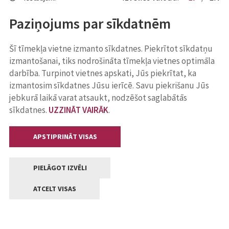
Paziņojums par sīkdatnēm
Šī tīmekļa vietne izmanto sīkdatnes. Piekrītot sīkdatņu
izmantošanai, tiks nodrošināta tīmekļa vietnes optimāla
darbība. Turpinot vietnes apskati, Jūs piekrītat, ka
izmantosim sīkdatnes Jūsu ierīcē. Savu piekrišanu Jūs
jebkurā laikā varat atsaukt, nodzēšot saglabātās
sīkdatnes.
UZZINĀT VAIRĀK
.
APSTIPRINĀT VISAS
PIELĀGOT IZVĒLI
ATCELT VISAS