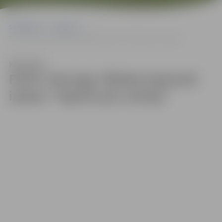
Sākumlapa
Galerijas
FOTO: Hercoga Jēkaba laukumā izskan “Sapnis par Latviju”
Klausīties
FOTO: Hercoga Jēkaba laukumā
izskan “Sapnis par Latviju”