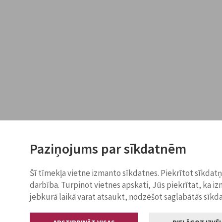
Paziņojums par sīkdatnēm
Šī tīmekļa vietne izmanto sīkdatnes. Piekrītot sīkdat
darbība. Turpinot vietnes apskati, Jūs piekrītat, ka i
jebkurā laikā varat atsaukt, nodzēšot saglabātās sīkd