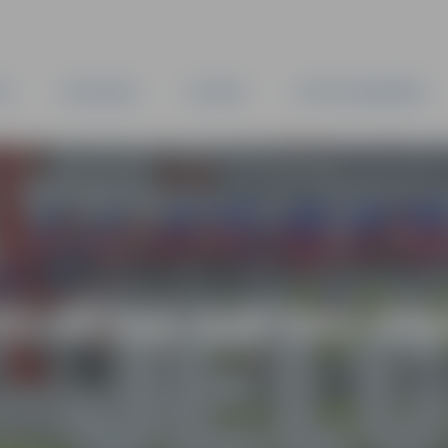
TA
PAŠVALDĪBA
IESTĀDES
KAPITĀLSABIEDRĪBAS
PILSĒTAS SVĒTKU PI