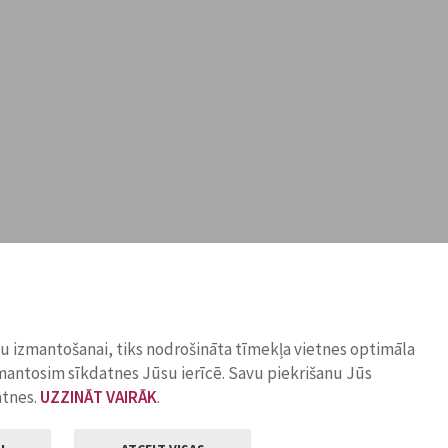
ņu izmantošanai, tiks nodrošināta tīmekļa vietnes optimāla
zmantosim sīkdatnes Jūsu ierīcē. Savu piekrišanu Jūs
atnes.
UZZINĀT VAIRĀK
.