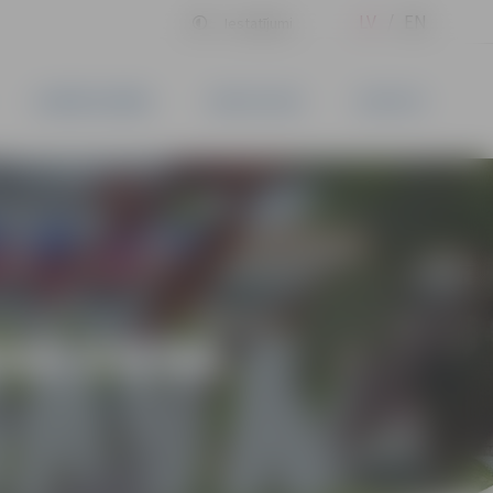
LV
EN
Iestatījumi
UZŅĒMĒJDARBĪBA
PAKALPOJUMI
KONTAKTI
RMĀ DIENA