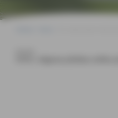
Sākumlapa
Galerijas
FOTO: Jelgavas pilsētas svētku pirmā
Klausīties
FOTO: Jelgavas pilsētas svētku 