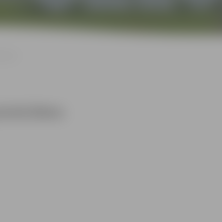
 diena
pirmā diena