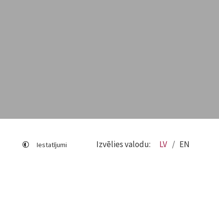
Izvēlies valodu:
LV
EN
Iestatījumi