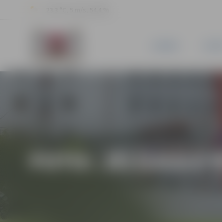
23.3 °C, 5 m/s, 54.4 %
JAUNUMI
PILSĒ
FOTO: JELGAVAS 