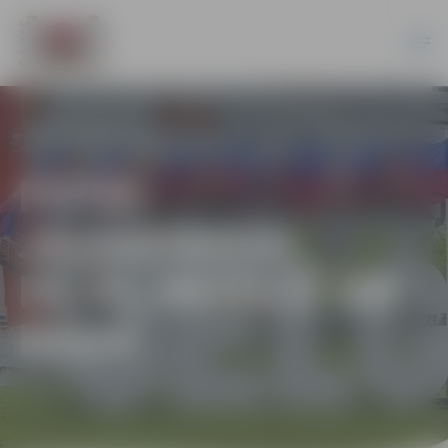
FOTO:
JELGAVNIEKI
DEJO, MUZICĒ UN
RADA