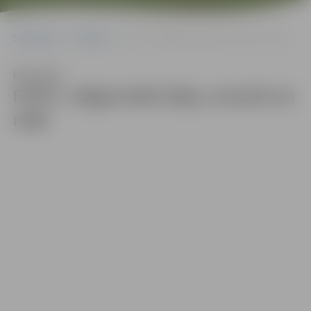
Sākumlapa
Galerijas
FOTO: Jelgavnieki dejo, muzicē un rada
Klausīties
FOTO: Jelgavnieki dejo, muzicē un
rada