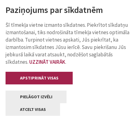
Paziņojums par sīkdatnēm
Šī tīmekļa vietne izmanto sīkdatnes. Piekrītot sīkdatņu
izmantošanai, tiks nodrošināta tīmekļa vietnes optimāla
darbība. Turpinot vietnes apskati, Jūs piekrītat, ka
izmantosim sīkdatnes Jūsu ierīcē. Savu piekrišanu Jūs
jebkurā laikā varat atsaukt, nodzēšot saglabātās
sīkdatnes.
UZZINĀT VAIRĀK
.
APSTIPRINĀT VISAS
PIELĀGOT IZVĒLI
ATCELT VISAS