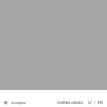
Izvēlies valodu:
LV
EN
Iestatījumi