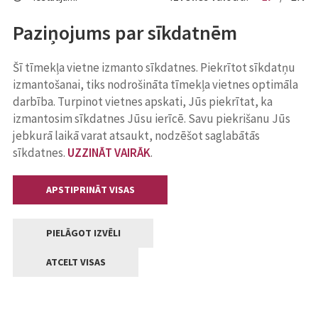
Paziņojums par sīkdatnēm
Šī tīmekļa vietne izmanto sīkdatnes. Piekrītot sīkdatņu
izmantošanai, tiks nodrošināta tīmekļa vietnes optimāla
darbība. Turpinot vietnes apskati, Jūs piekrītat, ka
izmantosim sīkdatnes Jūsu ierīcē. Savu piekrišanu Jūs
jebkurā laikā varat atsaukt, nodzēšot saglabātās
sīkdatnes.
UZZINĀT VAIRĀK
.
APSTIPRINĀT VISAS
PIELĀGOT IZVĒLI
ATCELT VISAS