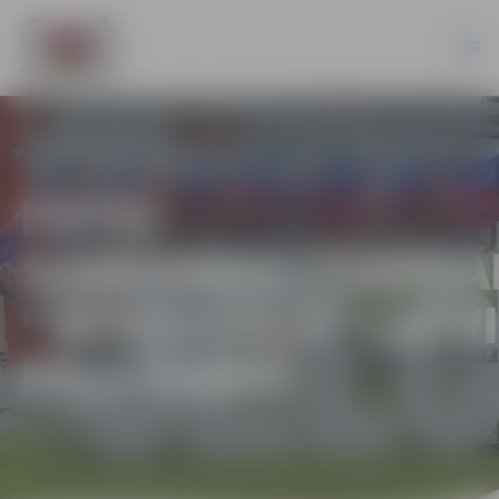
FOTO:
SARKANBALTSARKA
“MŪSU CEĻŠ” LATVI
PILS PARKĀ