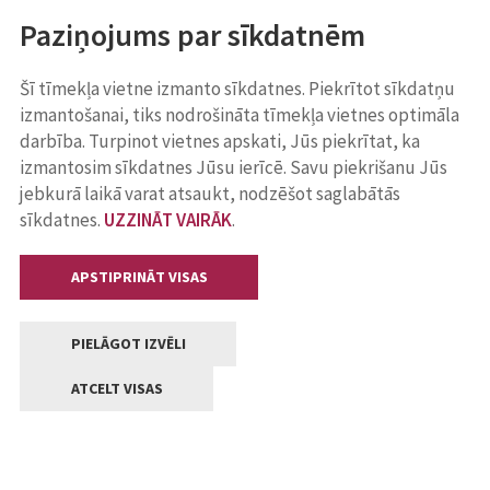
Paziņojums par sīkdatnēm
Šī tīmekļa vietne izmanto sīkdatnes. Piekrītot sīkdatņu
izmantošanai, tiks nodrošināta tīmekļa vietnes optimāla
darbība. Turpinot vietnes apskati, Jūs piekrītat, ka
izmantosim sīkdatnes Jūsu ierīcē. Savu piekrišanu Jūs
jebkurā laikā varat atsaukt, nodzēšot saglabātās
sīkdatnes.
UZZINĀT VAIRĀK
.
APSTIPRINĀT VISAS
PIELĀGOT IZVĒLI
ATCELT VISAS