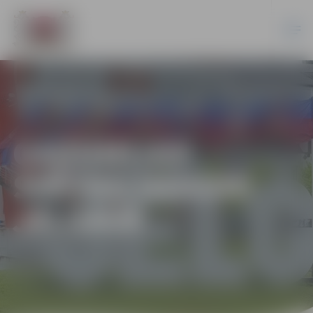
GADUMIJAS
SVĒTKU DEKORI
JELGAVĀ