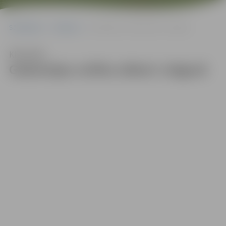
Sākumlapa
Galerijas
Gadumijas svētku dekori Jelgavā
Klausīties
Gadumijas svētku dekori Jelgavā