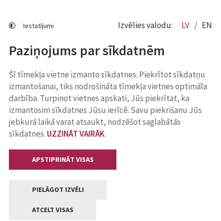
Izvēlies valodu:
LV
EN
Iestatījumi
Paziņojums par sīkdatnēm
Šī tīmekļa vietne izmanto sīkdatnes. Piekrītot sīkdatņu
izmantošanai, tiks nodrošināta tīmekļa vietnes optimāla
darbība. Turpinot vietnes apskati, Jūs piekrītat, ka
izmantosim sīkdatnes Jūsu ierīcē. Savu piekrišanu Jūs
jebkurā laikā varat atsaukt, nodzēšot saglabātās
sīkdatnes.
UZZINĀT VAIRĀK
.
APSTIPRINĀT VISAS
PIELĀGOT IZVĒLI
ATCELT VISAS