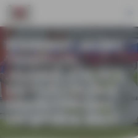
IEDIBINOT JAUNU
TRADĪCIJU,
JELGAVĀ ATKLĀTA
BALTIJĀ LIELĀKĀ
ŪDENSTŪRISMA
UN SPORTA BĀZE