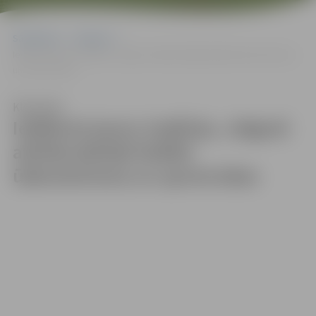
Sākumlapa
Galerijas
Iedibinot jaunu tradīciju, Jelgavā atklāta Baltijā lielākā ūdenstūrisma
un sporta bāze
Klausīties
Iedibinot jaunu tradīciju, Jelgavā
atklāta Baltijā lielākā
ūdenstūrisma un sporta bāze