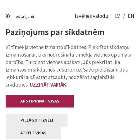
Izvēlies valodu:
LV
EN
Iestatījumi
Paziņojums par sīkdatnēm
Šī tīmekļa vietne izmanto sīkdatnes. Piekrītot sīkdatņu
izmantošanai, tiks nodrošināta tīmekļa vietnes optimāla
darbība. Turpinot vietnes apskati, Jūs piekrītat, ka
izmantosim sīkdatnes Jūsu ierīcē. Savu piekrišanu Jūs
jebkurā laikā varat atsaukt, nodzēšot saglabātās
sīkdatnes.
UZZINĀT VAIRĀK
.
APSTIPRINĀT VISAS
PIELĀGOT IZVĒLI
ATCELT VISAS