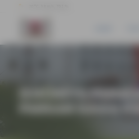
20 °C, 3.8 m/s, 70.1 %
JAUNUMI
PILSĒ
IEMŪRĒTS PAMAT
PARKAM KAIGU P