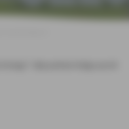
y” vēja parkam Kaigu purvā
 Energy” vēja parkam Kaigu purvā