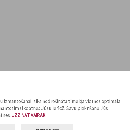
ņu izmantošanai, tiks nodrošināta tīmekļa vietnes optimāla
zmantosim sīkdatnes Jūsu ierīcē. Savu piekrišanu Jūs
atnes.
UZZINĀT VAIRĀK
.