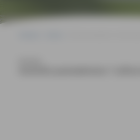
Sākumlapa
Galerijas
Iemūrēts pamatakmens “Laflora Energ
Klausīties
Iemūrēts pamatakmens “Laflora