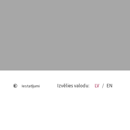
Izvēlies valodu:
LV
EN
Iestatījumi