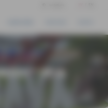
LV
EN
Iestatījumi
UZŅĒMĒJDARBĪBA
PAKALPOJUMI
KONTAKTI
NERGY” VĒJA