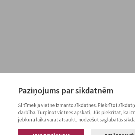
Paziņojums par sīkdatnēm
Šī tīmekļa vietne izmanto sīkdatnes. Piekrītot sīkdat
darbība. Turpinot vietnes apskati, Jūs piekrītat, ka i
jebkurā laikā varat atsaukt, nodzēšot saglabātās sīkd