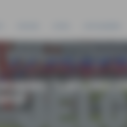
TA
PAŠVALDĪBA
IESTĀDES
KAPITĀLSABIEDRĪBAS
AKMENS “LAFLORA E
URVĀ