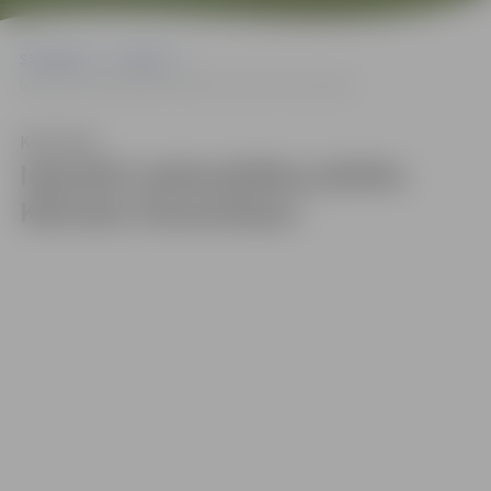
Sākumlapa
Galerijas
Iepazīsti sadraudzības pilsētu Kārmelu fotomirkļos!
Klausīties
Iepazīsti sadraudzības pilsētu
Kārmelu fotomirkļos!