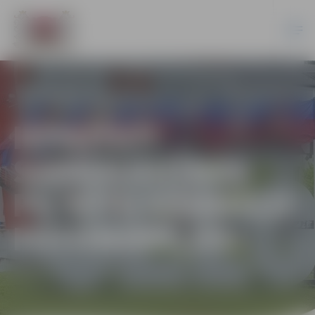
IEPAZĪSTI
SADRAUDZĪBAS
PILSĒTU KĀRMELU
FOTOMIRKĻOS!