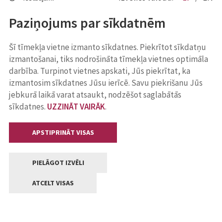
Paziņojums par sīkdatnēm
Šī tīmekļa vietne izmanto sīkdatnes. Piekrītot sīkdatņu
izmantošanai, tiks nodrošināta tīmekļa vietnes optimāla
darbība. Turpinot vietnes apskati, Jūs piekrītat, ka
izmantosim sīkdatnes Jūsu ierīcē. Savu piekrišanu Jūs
jebkurā laikā varat atsaukt, nodzēšot saglabātās
sīkdatnes.
UZZINĀT VAIRĀK
.
APSTIPRINĀT VISAS
PIELĀGOT IZVĒLI
ATCELT VISAS