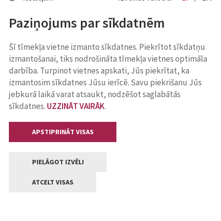
Paziņojums par sīkdatnēm
Šī tīmekļa vietne izmanto sīkdatnes. Piekrītot sīkdatņu
izmantošanai, tiks nodrošināta tīmekļa vietnes optimāla
darbība. Turpinot vietnes apskati, Jūs piekrītat, ka
izmantosim sīkdatnes Jūsu ierīcē. Savu piekrišanu Jūs
jebkurā laikā varat atsaukt, nodzēšot saglabātās
sīkdatnes.
UZZINĀT VAIRĀK
.
APSTIPRINĀT VISAS
PIELĀGOT IZVĒLI
ATCELT VISAS