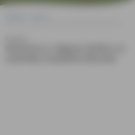
Sākumlapa
Galerijas
Iepriecina ar Jelgavas skolēnu un uzņēmēju sarūpētām dāvanām
Klausīties
Iepriecina ar Jelgavas skolēnu un
uzņēmēju sarūpētām dāvanām