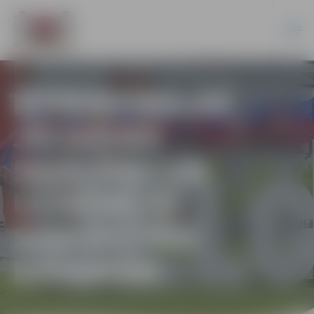
IEPRIECINA AR
JELGAVAS
SKOLĒNU UN
UZŅĒMĒJU
SARŪPĒTĀM
DĀVANĀM