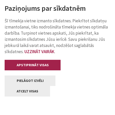
Paziņojums par sīkdatnēm
Šī tīmekļa vietne izmanto sīkdatnes. Piekrītot sīkdatņu
izmantošanai, tiks nodrošināta tīmekļa vietnes optimāla
darbība. Turpinot vietnes apskati, Jūs piekrītat, ka
izmantosim sīkdatnes Jūsu ierīcē. Savu piekrišanu Jūs
jebkurā laikā varat atsaukt, nodzēšot saglabātās
sīkdatnes.
UZZINĀT VAIRĀK
.
APSTIPRINĀT VISAS
PIELĀGOT IZVĒLI
ATCELT VISAS