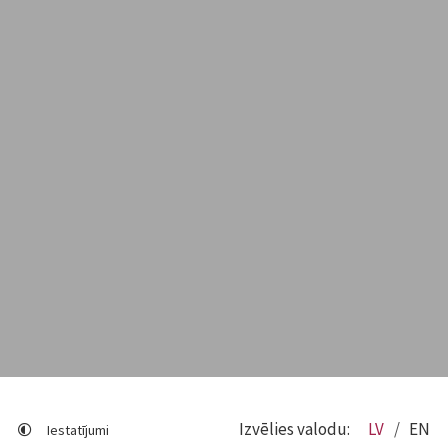
Izvēlies valodu:
LV
EN
Iestatījumi