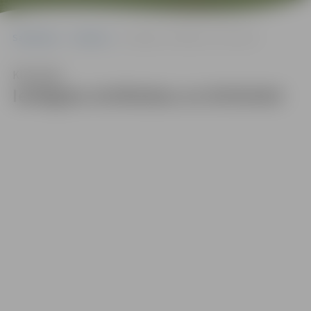
Sākumlapa
Galerijas
Ieslēgtas strūklakas un brīvkrāni
Klausīties
Ieslēgtas strūklakas un brīvkrāni