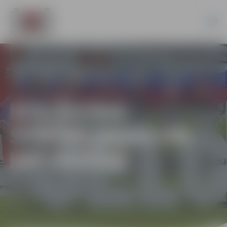
IESLĒGTAS
STRŪKLAKAS UN
BRĪVKRĀNI