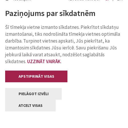
Paziņojums par sīkdatnēm
Šī tīmekļa vietne izmanto sīkdatnes. Piekrītot sīkdatņu
izmantošanai, tiks nodrošināta tīmekļa vietnes optimāla
darbība. Turpinot vietnes apskati, Jūs piekrītat, ka
izmantosim sīkdatnes Jūsu ierīcē. Savu piekrišanu Jūs
jebkurā laikā varat atsaukt, nodzēšot saglabātās
sīkdatnes.
UZZINĀT VAIRĀK
.
APSTIPRINĀT VISAS
PIELĀGOT IZVĒLI
ATCELT VISAS