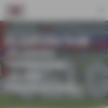
IZLAIDUMU SVIN
JELGAVAS
TEHNIKUMA
JAUNIE
PROFESIONĀĻI