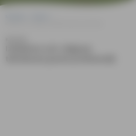
Sākumlapa
Galerijas
Izlaidumu svin Jelgavas tehnikuma jaunie profesionāļi
Klausīties
Izlaidumu svin Jelgavas
tehnikuma jaunie profesionāļi