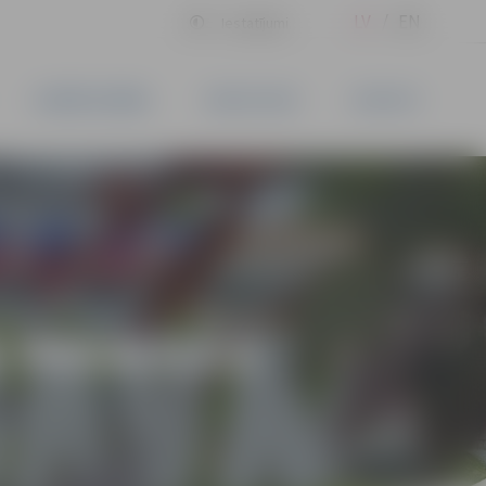
LV
EN
Iestatījumi
UZŅĒMĒJDARBĪBA
PAKALPOJUMI
KONTAKTI
S PASAULES