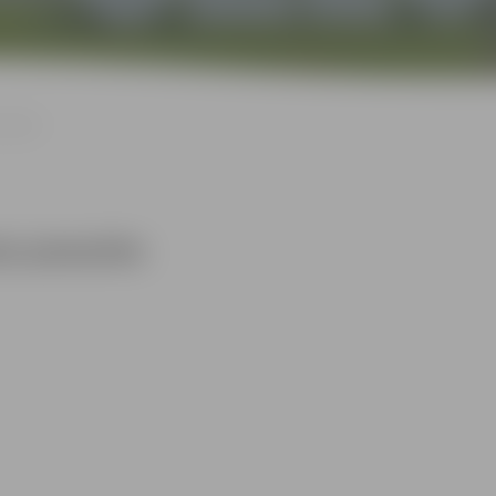
asaules
sas pasaules