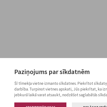
Paziņojums par sīkdatnēm
Šī tīmekļa vietne izmanto sīkdatnes. Piekrītot sīkdat
darbība. Turpinot vietnes apskati, Jūs piekrītat, ka i
jebkurā laikā varat atsaukt, nodzēšot saglabātās sīkd