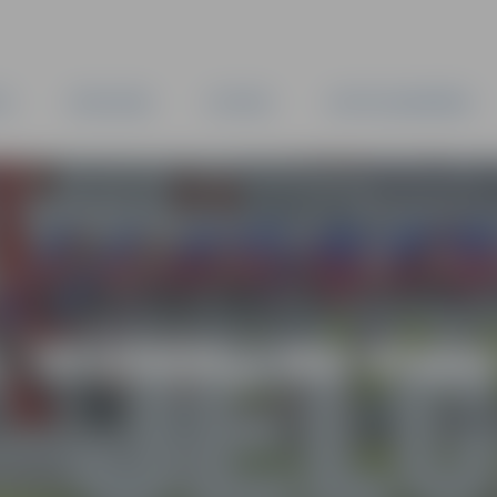
TA
PAŠVALDĪBA
IESTĀDES
KAPITĀLSABIEDRĪBAS
 – GLUDEKĻI NO VISA