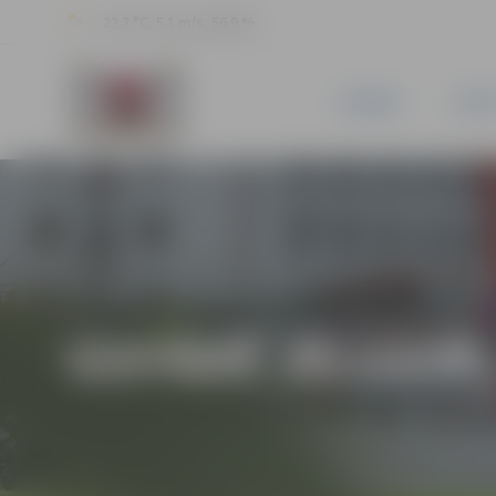
22.3 °C, 5.1 m/s, 56.9 %
JAUNUMI
PILSĒ
IZSTĀDĒ JELGAVĀ