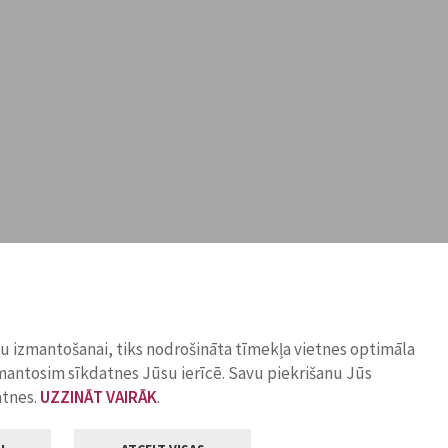
ņu izmantošanai, tiks nodrošināta tīmekļa vietnes optimāla
zmantosim sīkdatnes Jūsu ierīcē. Savu piekrišanu Jūs
atnes.
UZZINĀT VAIRĀK
.