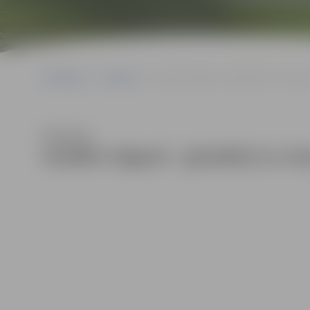
Sākumlapa
Galerijas
Izstādē Jelgavā – gludekļi no visas p
Klausīties
Izstādē Jelgavā – gludekļi no vi