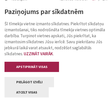
Paziņojums par sīkdatnēm
Šī tīmekļa vietne izmanto sīkdatnes. Piekrītot sīkdatņu
izmantošanai, tiks nodrošināta tīmekļa vietnes optimāla
darbība. Turpinot vietnes apskati, Jūs piekrītat, ka
izmantosim sīkdatnes Jūsu ierīcē. Savu piekrišanu Jūs
jebkurā laikā varat atsaukt, nodzēšot saglabātās
sīkdatnes.
UZZINĀT VAIRĀK
.
APSTIPRINĀT VISAS
PIELĀGOT IZVĒLI
ATCELT VISAS