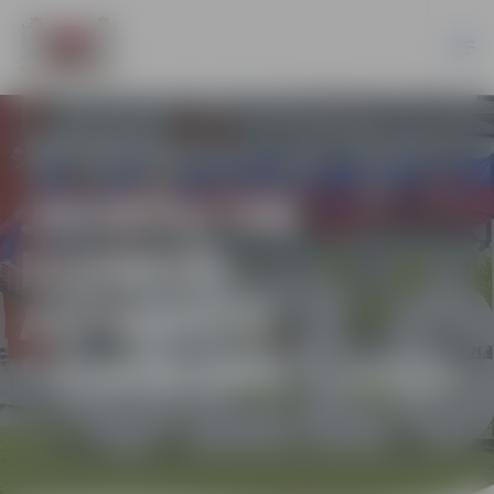
JAUDĪGI UN
IZZINOŠI
AIZVADĪTS
“ZINĪBUMS”. 2023