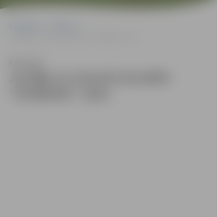
Sākumlapa
Galerijas
Jaudīgi un izzinoši aizvadīts “ZinīBUMS”. 2023
Klausīties
Jaudīgi un izzinoši aizvadīts
“ZinīBUMS”. 2023