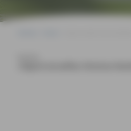
Sākumlapa
Galerijas
Jelgavā aizvadītas Ukrainas Neatkarīb
Klausīties
Jelgavā aizvadītas Ukrainas Neat