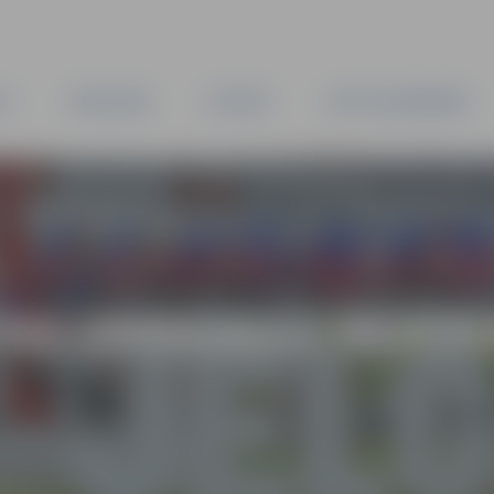
TA
PAŠVALDĪBA
IESTĀDES
KAPITĀLSABIEDRĪBAS
TAS UKRAINAS NEATK