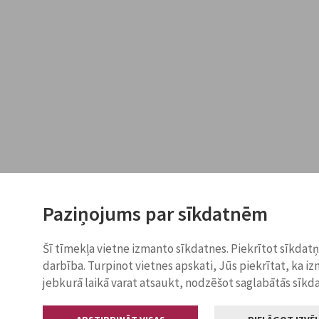
Paziņojums par sīkdatnēm
Šī tīmekļa vietne izmanto sīkdatnes. Piekrītot sīkdat
darbība. Turpinot vietnes apskati, Jūs piekrītat, ka i
jebkurā laikā varat atsaukt, nodzēšot saglabātās sīkd