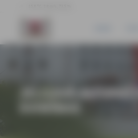
15.8 °C, 2.8 m/s, 73.5 %
JAUNUMI
PILSĒ
JELGAVĀ AIZVADĪ
SVINĪBAS