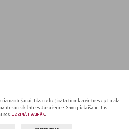
ņu izmantošanai, tiks nodrošināta tīmekļa vietnes optimāla
zmantosim sīkdatnes Jūsu ierīcē. Savu piekrišanu Jūs
atnes.
UZZINĀT VAIRĀK
.