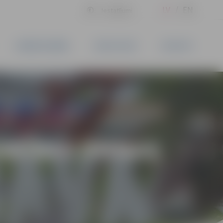
LV
EN
Iestatījumi
UZŅĒMĒJDARBĪBA
PAKALPOJUMI
KONTAKTI
ARĪBAS DIENAS