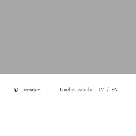
Izvēlies valodu:
LV
EN
Iestatījumi