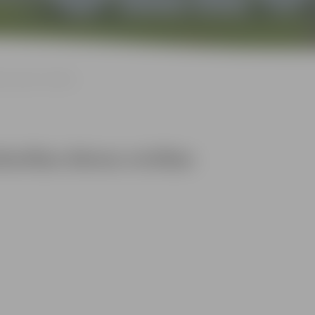
as dienas svinības
karības dienas svinības