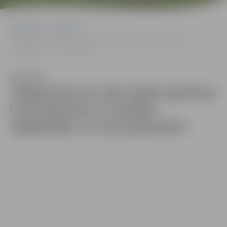
Sākumlapa
Galerijas
Jelgavā durvis vēris Stipro ģimeņu nams bērniem ar īpašām
vajadzībām un viņu ģimenēm
Klausīties
Jelgavā durvis vēris Stipro ģimeņu
nams bērniem ar īpašām
vajadzībām un viņu ģimenēm