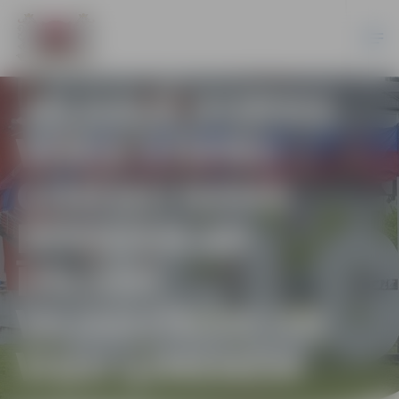
JELGAVĀ DURVIS
VĒRIS STIPRO
ĢIMEŅU NAMS
BĒRNIEM AR
ĪPAŠĀM
VAJADZĪBĀM UN
VIŅU ĢIMENĒM