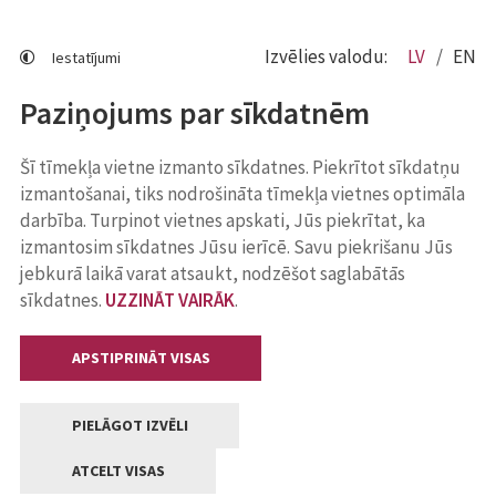
Izvēlies valodu:
LV
EN
Iestatījumi
Paziņojums par sīkdatnēm
Šī tīmekļa vietne izmanto sīkdatnes. Piekrītot sīkdatņu
izmantošanai, tiks nodrošināta tīmekļa vietnes optimāla
darbība. Turpinot vietnes apskati, Jūs piekrītat, ka
izmantosim sīkdatnes Jūsu ierīcē. Savu piekrišanu Jūs
jebkurā laikā varat atsaukt, nodzēšot saglabātās
sīkdatnes.
UZZINĀT VAIRĀK
.
APSTIPRINĀT VISAS
PIELĀGOT IZVĒLI
ATCELT VISAS