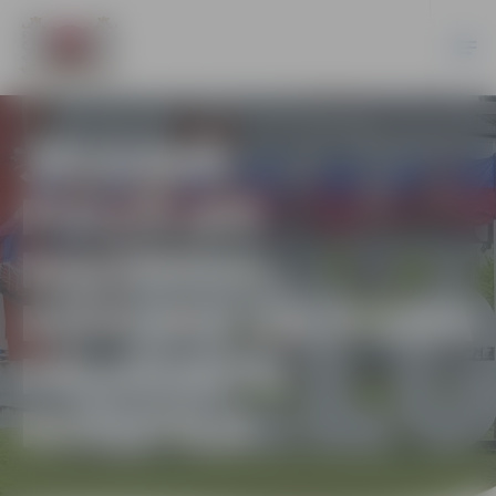
JELGAVĀ
PULCĒJAS
MAIZNIEKI,
BIŠKOPJI UN PIENA
PRODUKTU
RAŽOTĀJI