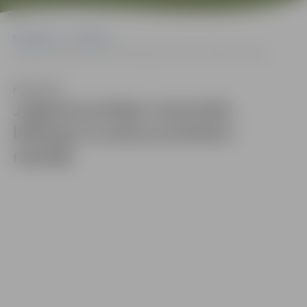
Sākumlapa
Galerijas
Jelgavā pulcējas maiznieki, biškopji un piena produktu ražotāji
Klausīties
Jelgavā pulcējas maiznieki,
biškopji un piena produktu
ražotāji