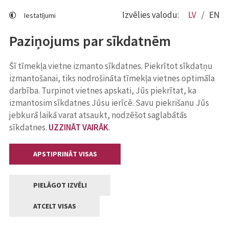
Izvēlies valodu:
LV
EN
Iestatījumi
Paziņojums par sīkdatnēm
Šī tīmekļa vietne izmanto sīkdatnes. Piekrītot sīkdatņu
izmantošanai, tiks nodrošināta tīmekļa vietnes optimāla
darbība. Turpinot vietnes apskati, Jūs piekrītat, ka
izmantosim sīkdatnes Jūsu ierīcē. Savu piekrišanu Jūs
jebkurā laikā varat atsaukt, nodzēšot saglabātās
sīkdatnes.
UZZINĀT VAIRĀK
.
APSTIPRINĀT VISAS
PIELĀGOT IZVĒLI
ATCELT VISAS