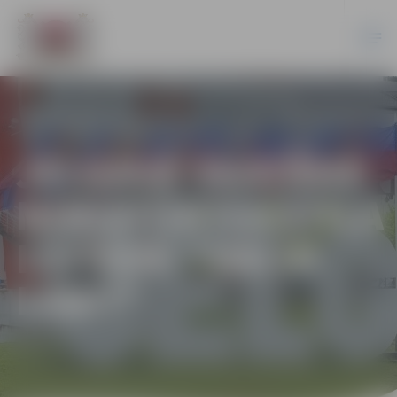
JELGAVĀ SKATĀMA
MINIATŪRTEKSTILA
IZSTĀDE “VAI IR
LABI?”