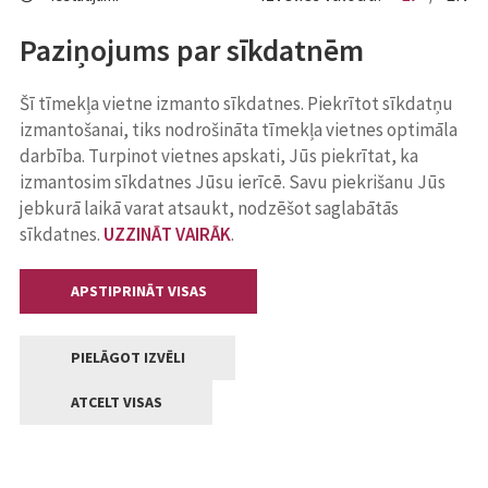
Paziņojums par sīkdatnēm
Šī tīmekļa vietne izmanto sīkdatnes. Piekrītot sīkdatņu
izmantošanai, tiks nodrošināta tīmekļa vietnes optimāla
darbība. Turpinot vietnes apskati, Jūs piekrītat, ka
izmantosim sīkdatnes Jūsu ierīcē. Savu piekrišanu Jūs
jebkurā laikā varat atsaukt, nodzēšot saglabātās
sīkdatnes.
UZZINĀT VAIRĀK
.
APSTIPRINĀT VISAS
PIELĀGOT IZVĒLI
ATCELT VISAS