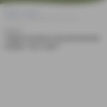
Sākumlapa
Galerijas
Jelgavā skatāma miniatūrtekstila izstāde “Vai ir labi?”
Klausīties
Jelgavā skatāma miniatūrtekstila
izstāde “Vai ir labi?”