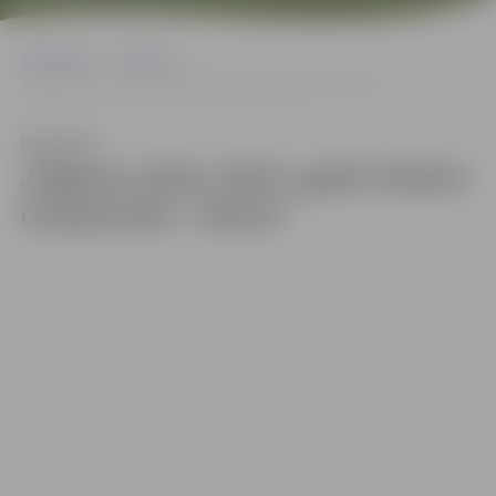
Sākumlapa
Galerijas
Jelgavas 2024./2025. gada futbola čempionāts “Ziema”
Klausīties
Jelgavas 2024./2025. gada futbola
čempionāts “Ziema”