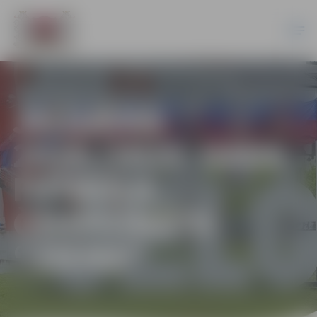
JELGAVAS
2024./2025. GADA
FUTBOLA
ČEMPIONĀTS
“ZIEMA”