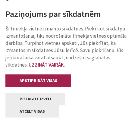
Paziņojums par sīkdatnēm
Šī tīmekļa vietne izmanto sīkdatnes. Piekrītot sīkdatņu
izmantošanai, tiks nodrošināta tīmekļa vietnes optimāla
darbība. Turpinot vietnes apskati, Jūs piekrītat, ka
izmantosim sīkdatnes Jūsu ierīcē. Savu piekrišanu Jūs
jebkurā laikā varat atsaukt, nodzēšot saglabātās
sīkdatnes.
UZZINĀT VAIRĀK
.
APSTIPRINĀT VISAS
PIELĀGOT IZVĒLI
ATCELT VISAS