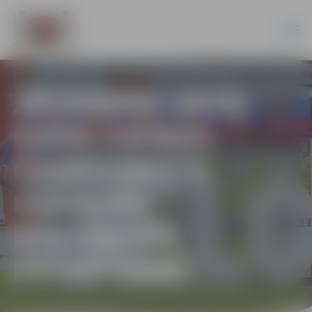
JELGAVAS 2024.
GADA ZIEMAS
ČEMPIONĀTS
GARAJĀS
DISTANCĒS
PELDĒŠANĀ