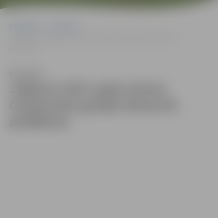
Sākumlapa
Galerijas
Jelgavas 2024. gada ziemas čempionāts garajās distancēs
peldēšanā
Klausīties
Jelgavas 2024. gada ziemas
čempionāts garajās distancēs
peldēšanā