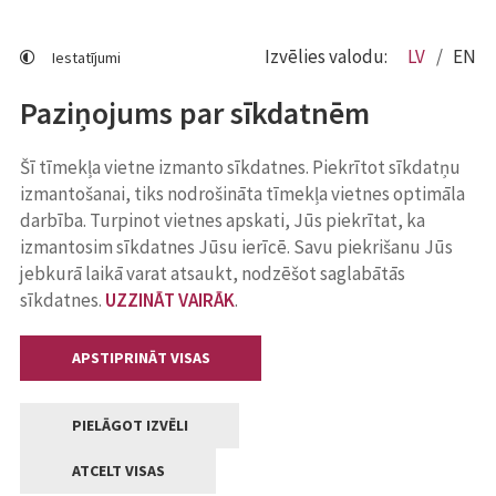
Izvēlies valodu:
LV
EN
Iestatījumi
Paziņojums par sīkdatnēm
Šī tīmekļa vietne izmanto sīkdatnes. Piekrītot sīkdatņu
izmantošanai, tiks nodrošināta tīmekļa vietnes optimāla
darbība. Turpinot vietnes apskati, Jūs piekrītat, ka
izmantosim sīkdatnes Jūsu ierīcē. Savu piekrišanu Jūs
jebkurā laikā varat atsaukt, nodzēšot saglabātās
sīkdatnes.
UZZINĀT VAIRĀK
.
APSTIPRINĀT VISAS
PIELĀGOT IZVĒLI
ATCELT VISAS