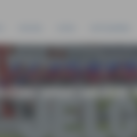
TA
PAŠVALDĪBA
IESTĀDES
KAPITĀLSABIEDRĪBAS
OLĒNU SPARTAKIĀDE 