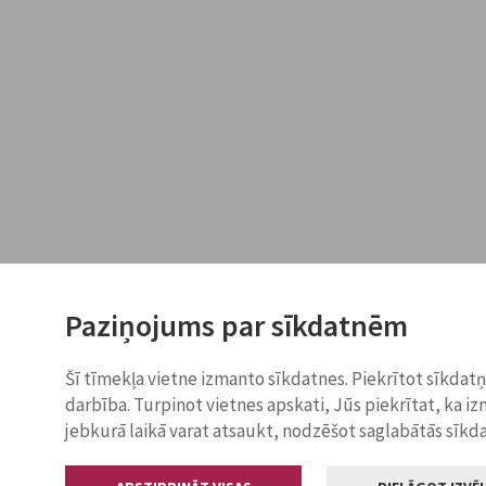
Paziņojums par sīkdatnēm
Šī tīmekļa vietne izmanto sīkdatnes. Piekrītot sīkdat
darbība. Turpinot vietnes apskati, Jūs piekrītat, ka i
jebkurā laikā varat atsaukt, nodzēšot saglabātās sīkd