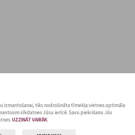
ņu izmantošanai, tiks nodrošināta tīmekļa vietnes optimāla
zmantosim sīkdatnes Jūsu ierīcē. Savu piekrišanu Jūs
atnes.
UZZINĀT VAIRĀK
.