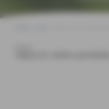
Sākumlapa
Galerijas
Jelgavas 52. skolēnu spartakiāde vieg
Klausīties
Jelgavas 52. skolēnu spartakiāde