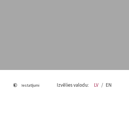
Izvēlies valodu:
LV
EN
Iestatījumi