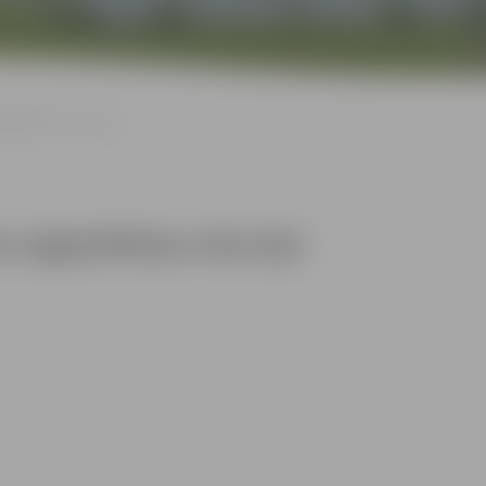
latlētikas četrcīņā
 vieglatlētikas četrcīņā