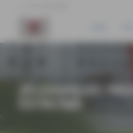
17.3 °C, 2.6 m/s, 63.9 %
JAUNUMI
PILSĒ
JELGAVAS 52. SK
ČETRCĪŅĀ