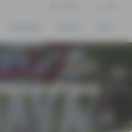
LV
EN
Iestatījumi
UZŅĒMĒJDARBĪBA
PAKALPOJUMI
KONTAKTI
VIEGLATLĒTIKAS