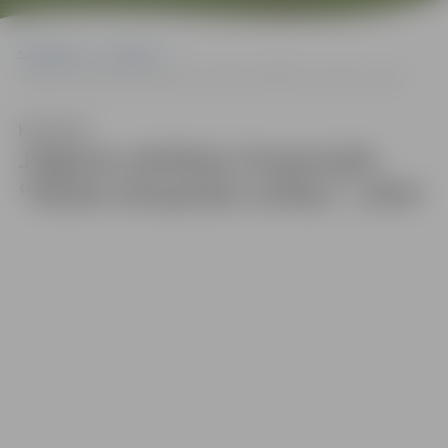
Sākumlapa
Galerijas
Jelgavas atklātais čempionāts “Džudo olimpiskās cerības” | 2024
Klausīties
Jelgavas atklātais čempionāts
“Džudo olimpiskās cerības” | 2024