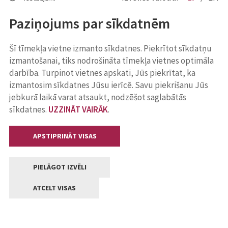
Paziņojums par sīkdatnēm
Šī tīmekļa vietne izmanto sīkdatnes. Piekrītot sīkdatņu
izmantošanai, tiks nodrošināta tīmekļa vietnes optimāla
darbība. Turpinot vietnes apskati, Jūs piekrītat, ka
izmantosim sīkdatnes Jūsu ierīcē. Savu piekrišanu Jūs
jebkurā laikā varat atsaukt, nodzēšot saglabātās
sīkdatnes.
UZZINĀT VAIRĀK
.
APSTIPRINĀT VISAS
PIELĀGOT IZVĒLI
ATCELT VISAS