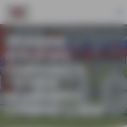
JELGAVAS
ATKLĀTAIS
ČEMPIONĀTS
“DŽUDO
OLIMPISKĀS
CERĪBAS” | 2024