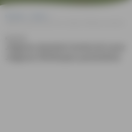
Sākumlapa
Galerijas
Jelgavas ekoskolu konkursā uzvar Jelgavas Pārlielupes pamatskola
Klausīties
Jelgavas ekoskolu konkursā uzvar
Jelgavas Pārlielupes pamatskola