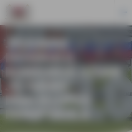
JELGAVAS
EKOSKOLU
KONKURSĀ UZVAR
JELGAVAS
PĀRLIELUPES
PAMATSKOLA