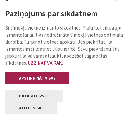
Paziņojums par sīkdatnēm
Šī tīmekļa vietne izmanto sīkdatnes. Piekrītot sīkdatņu
izmantošanai, tiks nodrošināta tīmekļa vietnes optimāla
darbība. Turpinot vietnes apskati, Jūs piekrītat, ka
izmantosim sīkdatnes Jūsu ierīcē. Savu piekrišanu Jūs
jebkurā laikā varat atsaukt, nodzēšot saglabātās
sīkdatnes.
UZZINĀT VAIRĀK
.
APSTIPRINĀT VISAS
PIELĀGOT IZVĒLI
ATCELT VISAS