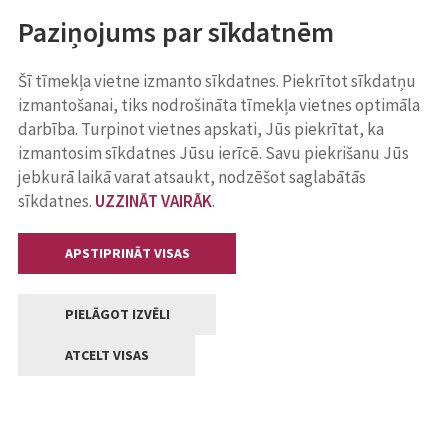
Paziņojums par sīkdatnēm
Šī tīmekļa vietne izmanto sīkdatnes. Piekrītot sīkdatņu
izmantošanai, tiks nodrošināta tīmekļa vietnes optimāla
darbība. Turpinot vietnes apskati, Jūs piekrītat, ka
izmantosim sīkdatnes Jūsu ierīcē. Savu piekrišanu Jūs
jebkurā laikā varat atsaukt, nodzēšot saglabātās
sīkdatnes.
UZZINĀT VAIRĀK
.
APSTIPRINĀT VISAS
PIELĀGOT IZVĒLI
ATCELT VISAS