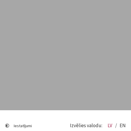
Izvēlies valodu:
LV
EN
Iestatījumi