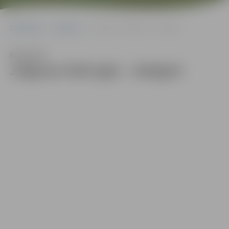
Sākumlapa
Galerijas
Jelgavas lielā egle – iedegta!
Klausīties
Jelgavas lielā egle – iedegta!