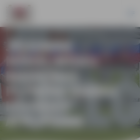
JELGAVAS
MĀKSLINIEKU
BIEDRĪBAS
PLENĒRA DARBU
IZSTĀDES
ATKLĀŠANA