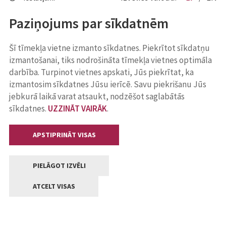
Paziņojums par sīkdatnēm
Šī tīmekļa vietne izmanto sīkdatnes. Piekrītot sīkdatņu
izmantošanai, tiks nodrošināta tīmekļa vietnes optimāla
darbība. Turpinot vietnes apskati, Jūs piekrītat, ka
izmantosim sīkdatnes Jūsu ierīcē. Savu piekrišanu Jūs
jebkurā laikā varat atsaukt, nodzēšot saglabātās
sīkdatnes.
UZZINĀT VAIRĀK
.
APSTIPRINĀT VISAS
PIELĀGOT IZVĒLI
ATCELT VISAS