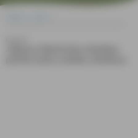
Sākumlapa
Galerijas
Jelgavas Mākslinieku biedrības plenēra darbu izstādes atklāšana
Klausīties
Jelgavas Mākslinieku biedrības
plenēra darbu izstādes atklāšana