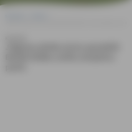
Sākumlapa
Galerijas
Jelgavas pilsēta aicina apmeklēt Baltijā lielāko smilšu skulptūru parku
Klausīties
Jelgavas pilsēta aicina apmeklēt
Baltijā lielāko smilšu skulptūru
parku