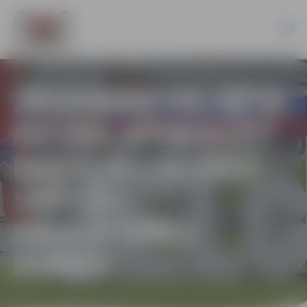
JELGAVAS PILSĒTA
AICINA APMEKLĒT
BALTIJĀ LIELĀKO
SMILŠU
SKULPTŪRU
PARKU