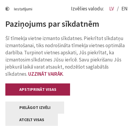
Izvēlies valodu:
LV
EN
Iestatījumi
Paziņojums par sīkdatnēm
Šī tīmekļa vietne izmanto sīkdatnes. Piekrītot sīkdatņu
izmantošanai, tiks nodrošināta tīmekļa vietnes optimāla
darbība. Turpinot vietnes apskati, Jūs piekrītat, ka
izmantosim sīkdatnes Jūsu ierīcē. Savu piekrišanu Jūs
jebkurā laikā varat atsaukt, nodzēšot saglabātās
sīkdatnes.
UZZINĀT VAIRĀK
.
APSTIPRINĀT VISAS
PIELĀGOT IZVĒLI
ATCELT VISAS