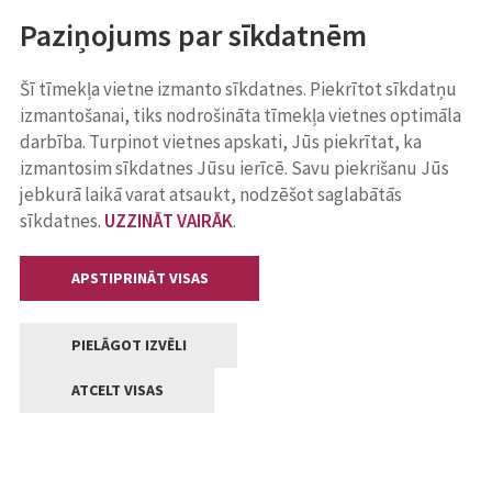
Paziņojums par sīkdatnēm
Šī tīmekļa vietne izmanto sīkdatnes. Piekrītot sīkdatņu
izmantošanai, tiks nodrošināta tīmekļa vietnes optimāla
darbība. Turpinot vietnes apskati, Jūs piekrītat, ka
izmantosim sīkdatnes Jūsu ierīcē. Savu piekrišanu Jūs
jebkurā laikā varat atsaukt, nodzēšot saglabātās
sīkdatnes.
UZZINĀT VAIRĀK
.
APSTIPRINĀT VISAS
PIELĀGOT IZVĒLI
ATCELT VISAS