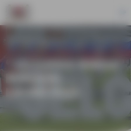
“JELGAVAS RINGA”
BOKSERI
EDINBURGĀ