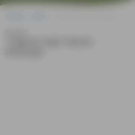
Sākumlapa
Galerijas
“Jelgavas ringa” bokseri Edinburgā
Klausīties
“Jelgavas ringa” bokseri
Edinburgā