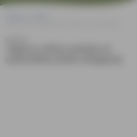
Sākumlapa
Galerijas
Jelgavas svētkos piedalās arī sadraudzības pilsētu delegācijas
Klausīties
Jelgavas svētkos piedalās arī
sadraudzības pilsētu delegācijas