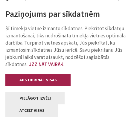
Paziņojums par sīkdatnēm
Šī tīmekļa vietne izmanto sīkdatnes. Piekrītot sīkdatņu
izmantošanai, tiks nodrošināta tīmekļa vietnes optimāla
darbība. Turpinot vietnes apskati, Jūs piekrītat, ka
izmantosim sīkdatnes Jūsu ierīcē. Savu piekrišanu Jūs
jebkurā laikā varat atsaukt, nodzēšot saglabātās
sīkdatnes.
UZZINĀT VAIRĀK
.
APSTIPRINĀT VISAS
PIELĀGOT IZVĒLI
ATCELT VISAS