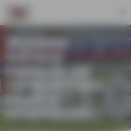
JELGAVAS
SVĒTKOS
PIEDALĀS ARĪ
SADRAUDZĪBAS
PILSĒTU
DELEGĀCIJAS