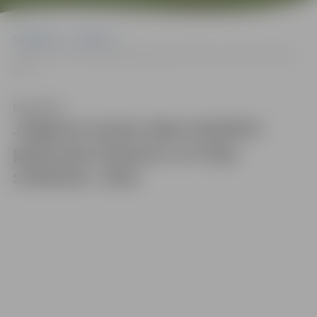
Sākumlapa
Galerijas
Jelgavas tautas deju kolektīvi gatavojas Dziesmu un Deju svētkiem.
2022
Klausīties
Jelgavas tautas deju kolektīvi
gatavojas Dziesmu un Deju
svētkiem. 2022