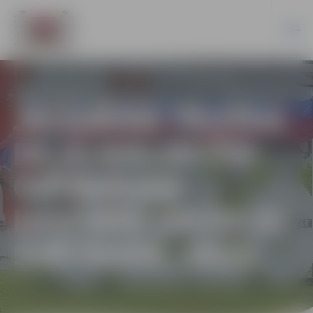
JELGAVAS TAUTAS
DEJU KOLEKTĪVI
GATAVOJAS
DZIESMU UN DEJU
SVĒTKIEM. 2022