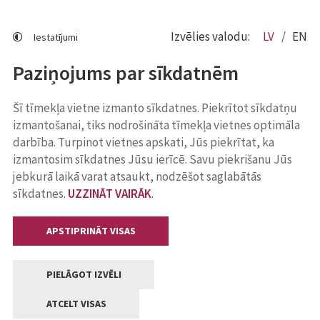
Izvēlies valodu:
LV
EN
Iestatījumi
Paziņojums par sīkdatnēm
Šī tīmekļa vietne izmanto sīkdatnes. Piekrītot sīkdatņu
izmantošanai, tiks nodrošināta tīmekļa vietnes optimāla
darbība. Turpinot vietnes apskati, Jūs piekrītat, ka
izmantosim sīkdatnes Jūsu ierīcē. Savu piekrišanu Jūs
jebkurā laikā varat atsaukt, nodzēšot saglabātās
sīkdatnes.
UZZINĀT VAIRĀK
.
APSTIPRINĀT VISAS
PIELĀGOT IZVĒLI
ATCELT VISAS