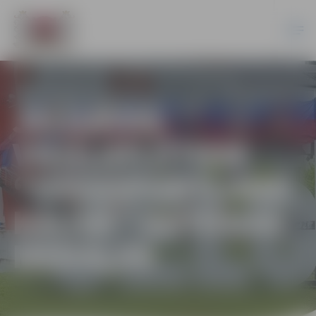
JELGAVAS
VIEGLATLĒTIEM
“LVSXSPORTLAND
KAUSĀ” ASTOŅAS
MEDAĻAS