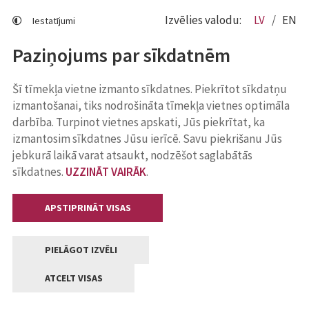
Izvēlies valodu:
LV
EN
Iestatījumi
Paziņojums par sīkdatnēm
Šī tīmekļa vietne izmanto sīkdatnes. Piekrītot sīkdatņu
izmantošanai, tiks nodrošināta tīmekļa vietnes optimāla
darbība. Turpinot vietnes apskati, Jūs piekrītat, ka
izmantosim sīkdatnes Jūsu ierīcē. Savu piekrišanu Jūs
jebkurā laikā varat atsaukt, nodzēšot saglabātās
sīkdatnes.
UZZINĀT VAIRĀK
.
APSTIPRINĀT VISAS
PIELĀGOT IZVĒLI
ATCELT VISAS