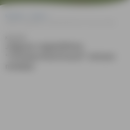
Sākumlapa
Galerijas
Jelgavas vieglatlētiem “LVSxSportland kausā” astoņas medaļas
Klausīties
Jelgavas vieglatlētiem
“LVSxSportland kausā” astoņas
medaļas