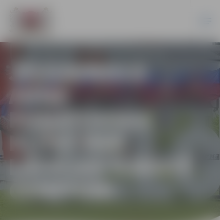
JELGAVNIECE
ANNA
POŅATOVSKA
KĻŪST PAR
LATVIJAS KARATĒ
ČEMPIONI