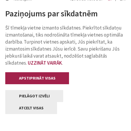
Paziņojums par sīkdatnēm
Šī tīmekļa vietne izmanto sīkdatnes. Piekrītot sīkdatņu
izmantošanai, tiks nodrošināta tīmekļa vietnes optimāla
darbība. Turpinot vietnes apskati, Jūs piekrītat, ka
izmantosim sīkdatnes Jūsu ierīcē. Savu piekrišanu Jūs
jebkurā laikā varat atsaukt, nodzēšot saglabātās
sīkdatnes.
UZZINĀT VAIRĀK
.
APSTIPRINĀT VISAS
PIELĀGOT IZVĒLI
ATCELT VISAS