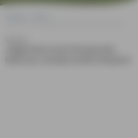
Sākumlapa
Galerijas
Jelgavniece Anna Poņatovska kļūst par Latvijas karatē čempioni
Klausīties
Jelgavniece Anna Poņatovska
kļūst par Latvijas karatē čempioni