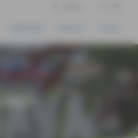
LV
EN
Iestatījumi
UZŅĒMĒJDARBĪBA
PAKALPOJUMI
KONTAKTI
 2023