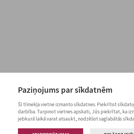
Paziņojums par sīkdatnēm
Šī tīmekļa vietne izmanto sīkdatnes. Piekrītot sīkdat
darbība. Turpinot vietnes apskati, Jūs piekrītat, ka i
jebkurā laikā varat atsaukt, nodzēšot saglabātās sīkd