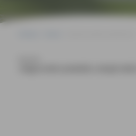
Sākumlapa
Galerijas
Jelgavnieki piedalās Lielajā talkā 2023
Klausīties
Jelgavnieki piedalās Lielajā talk