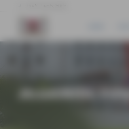
18.4 °C, 3.4 m/s, 79.6 %
JAUNUMI
PILSĒ
JELGAVNIEKI PIED