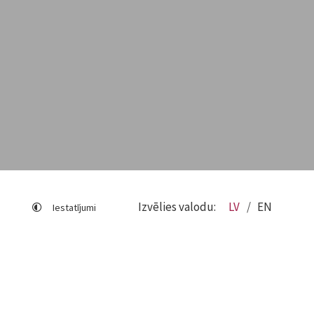
Izvēlies valodu:
LV
EN
Iestatījumi