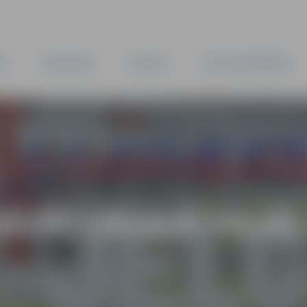
TA
PAŠVALDĪBA
IESTĀDES
KAPITĀLSABIEDRĪBAS
ALĀS LIELAJĀ TALKĀ