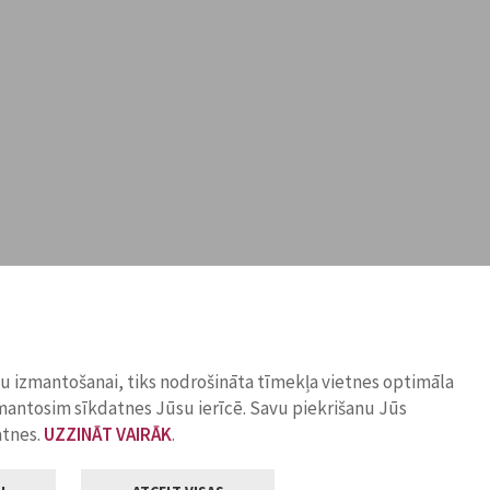
ņu izmantošanai, tiks nodrošināta tīmekļa vietnes optimāla
zmantosim sīkdatnes Jūsu ierīcē. Savu piekrišanu Jūs
atnes.
UZZINĀT VAIRĀK
.