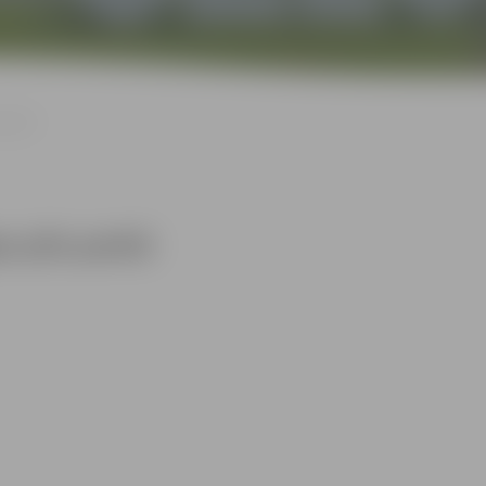
 parkā
s pils parkā