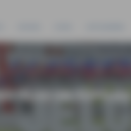
TA
PAŠVALDĪBA
IESTĀDES
KAPITĀLSABIEDRĪBAS
INA OLAS UN ŠŪPOJAS