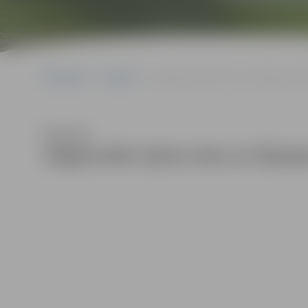
Sākumlapa
Galerijas
Jelgavnieki ripina olas un šūpojas pils
Klausīties
Jelgavnieki ripina olas un šūpoja