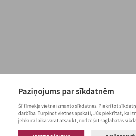
Paziņojums par sīkdatnēm
Šī tīmekļa vietne izmanto sīkdatnes. Piekrītot sīkdat
darbība. Turpinot vietnes apskati, Jūs piekrītat, ka i
jebkurā laikā varat atsaukt, nodzēšot saglabātās sīkd