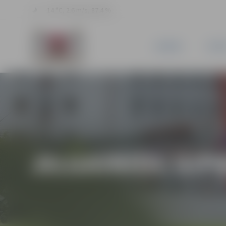
14 °C, 2.6 m/s, 87.4 %
JAUNUMI
PILSĒ
JELGAVNIEKI RIP