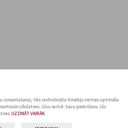
ņu izmantošanai, tiks nodrošināta tīmekļa vietnes optimāla
zmantosim sīkdatnes Jūsu ierīcē. Savu piekrišanu Jūs
atnes.
UZZINĀT VAIRĀK
.