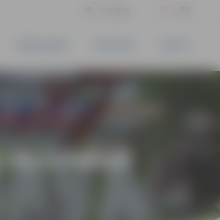
LV
EN
Iestatījumi
UZŅĒMĒJDARBĪBA
PAKALPOJUMI
KONTAKTI
 PILS PARKĀ