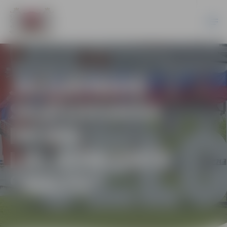
JELGAVNIEKI
SKATUVISKĀS
DEJAS
LIELKONCERTĀ
“BALTS”