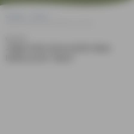
Sākumlapa
Galerijas
Jelgavnieki skatuviskās dejas lielkoncertā “Balts”
Klausīties
Jelgavnieki skatuviskās dejas
lielkoncertā “Balts”