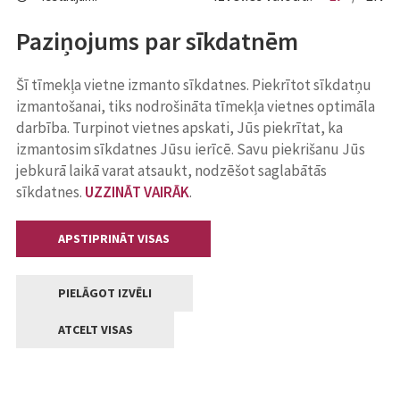
Paziņojums par sīkdatnēm
Šī tīmekļa vietne izmanto sīkdatnes. Piekrītot sīkdatņu
izmantošanai, tiks nodrošināta tīmekļa vietnes optimāla
darbība. Turpinot vietnes apskati, Jūs piekrītat, ka
izmantosim sīkdatnes Jūsu ierīcē. Savu piekrišanu Jūs
jebkurā laikā varat atsaukt, nodzēšot saglabātās
sīkdatnes.
UZZINĀT VAIRĀK
.
APSTIPRINĀT VISAS
PIELĀGOT IZVĒLI
ATCELT VISAS