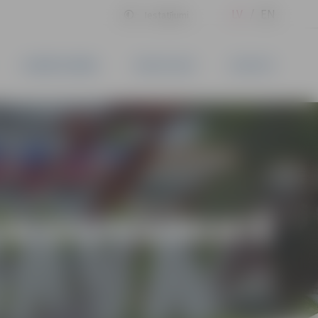
LV
EN
Iestatījumi
UZŅĒMĒJDARBĪBA
PAKALPOJUMI
KONTAKTI
 UN EKSPERIMENTĒ