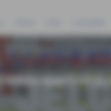
TA
PAŠVALDĪBA
IESTĀDES
KAPITĀLSABIEDRĪBAS
ĀTNIEKU NAKTĪ PĒTA