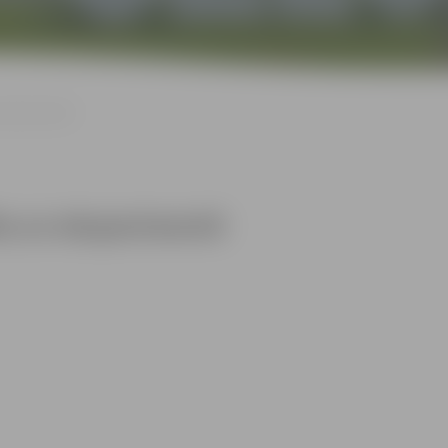
 eksperimentē
ta un eksperimentē