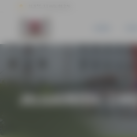
21.9 °C, 3.1 m/s, 81.2 %
JAUNUMI
PILSĒ
JELGAVNIEKI ZIN