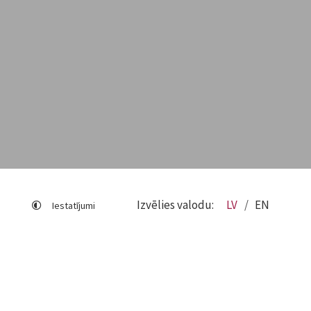
Izvēlies valodu:
LV
EN
Iestatījumi