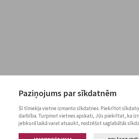
Paziņojums par sīkdatnēm
Šī tīmekļa vietne izmanto sīkdatnes. Piekrītot sīkdat
darbība. Turpinot vietnes apskati, Jūs piekrītat, ka i
jebkurā laikā varat atsaukt, nodzēšot saglabātās sīkd