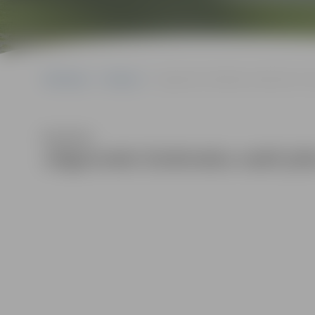
Sākumlapa
Galerijas
Jelgavnieki Zinātnieku naktī pēta un
Klausīties
Jelgavnieki Zinātnieku naktī pē