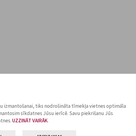
ņu izmantošanai, tiks nodrošināta tīmekļa vietnes optimāla
zmantosim sīkdatnes Jūsu ierīcē. Savu piekrišanu Jūs
atnes.
UZZINĀT VAIRĀK
.