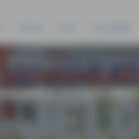
TA
PAŠVALDĪBA
IESTĀDES
KAPITĀLSABIEDRĪBAS
EIKSMĪGI STARTI BM