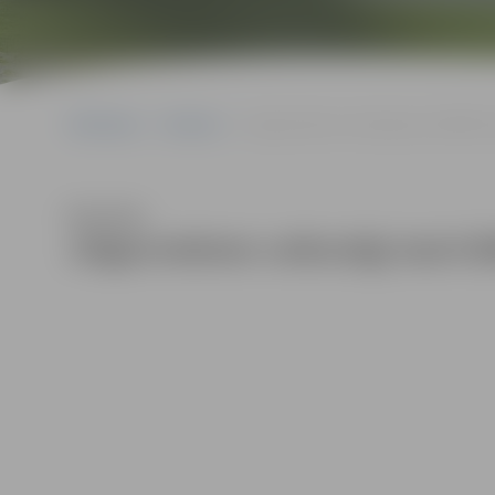
Sākumlapa
Galerijas
Jelgavniekiem veiksmīgi starti BMX E
Klausīties
Jelgavniekiem veiksmīgi starti