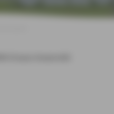
iropas čempionātā
 BMX Eiropas čempionātā