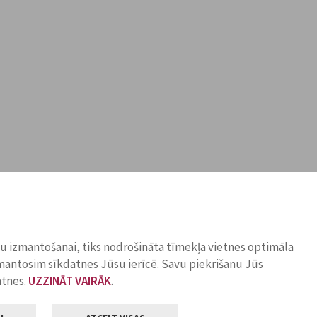
ņu izmantošanai, tiks nodrošināta tīmekļa vietnes optimāla
zmantosim sīkdatnes Jūsu ierīcē. Savu piekrišanu Jūs
atnes.
UZZINĀT VAIRĀK
.