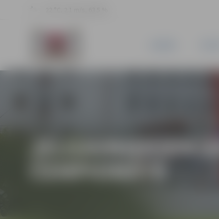
22 °C, 2.1 m/s, 63.5 %
JAUNUMI
PILSĒ
JELGAVNIEKIEM V
ČEMPIONĀTĀ