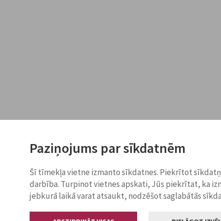
Paziņojums par sīkdatnēm
Šī tīmekļa vietne izmanto sīkdatnes. Piekrītot sīkdat
darbība. Turpinot vietnes apskati, Jūs piekrītat, ka i
jebkurā laikā varat atsaukt, nodzēšot saglabātās sīkd