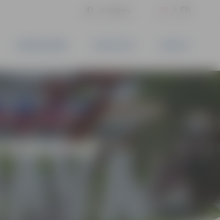
LV
EN
Iestatījumi
UZŅĒMĒJDARBĪBA
PAKALPOJUMI
KONTAKTI
X EIROPAS