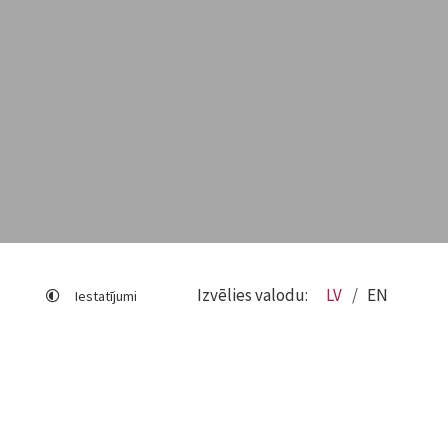
Izvēlies valodu:
LV
EN
Iestatījumi