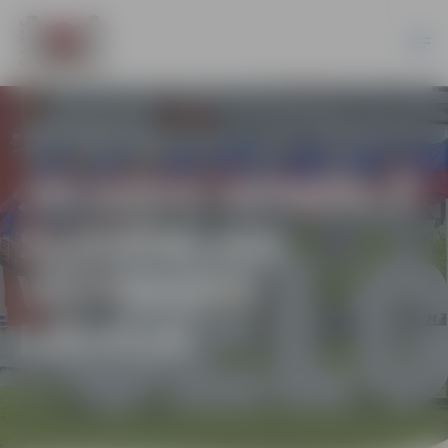
JELGAVU APMEKLĒ
SLOVĒNIJAS
VĒSTNIEKS
LATVIJĀ