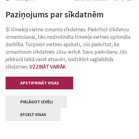
Paziņojums par sīkdatnēm
Šī tīmekļa vietne izmanto sīkdatnes. Piekrītot sīkdatņu
izmantošanai, tiks nodrošināta tīmekļa vietnes optimāla
darbība. Turpinot vietnes apskati, Jūs piekrītat, ka
izmantosim sīkdatnes Jūsu ierīcē. Savu piekrišanu Jūs
jebkurā laikā varat atsaukt, nodzēšot saglabātās
sīkdatnes.
UZZINĀT VAIRĀK
.
APSTIPRINĀT VISAS
PIELĀGOT IZVĒLI
ATCELT VISAS