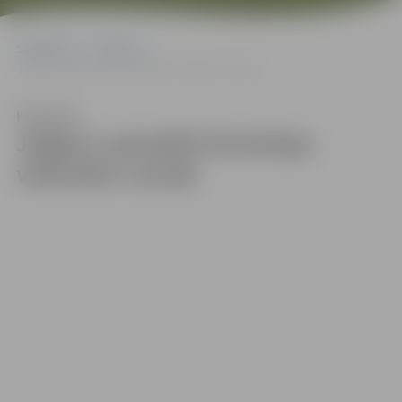
Sākumlapa
Galerijas
Jelgavu apmeklē Slovēnijas vēstnieks Latvijā
Klausīties
Jelgavu apmeklē Slovēnijas
vēstnieks Latvijā