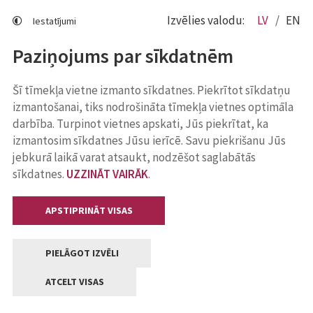
Izvēlies valodu:
LV
EN
Iestatījumi
Paziņojums par sīkdatnēm
Šī tīmekļa vietne izmanto sīkdatnes. Piekrītot sīkdatņu
izmantošanai, tiks nodrošināta tīmekļa vietnes optimāla
darbība. Turpinot vietnes apskati, Jūs piekrītat, ka
izmantosim sīkdatnes Jūsu ierīcē. Savu piekrišanu Jūs
jebkurā laikā varat atsaukt, nodzēšot saglabātās
sīkdatnes.
UZZINĀT VAIRĀK
.
APSTIPRINĀT VISAS
PIELĀGOT IZVĒLI
ATCELT VISAS