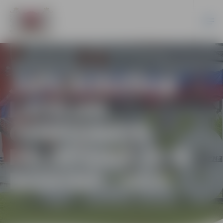
JSPS AUDZĒKŅI
LATVIJAS
ČEMPIONĀTĀ
PELDĒŠANĀ 25 M
BASEINĀ | 2025