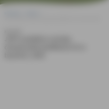
Sākumlapa
Galerijas
JSPS audzēkņi Latvijas čempionātā peldēšanā 25 m baseinā | 2025
Klausīties
JSPS audzēkņi Latvijas
čempionātā peldēšanā 25 m
baseinā | 2025