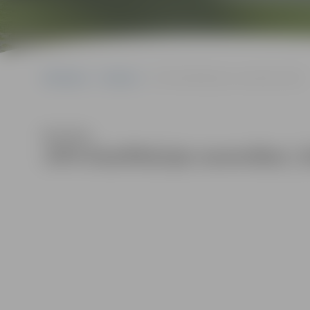
Sākumlapa
Galerijas
JSPS klasifikācijas sacensības | 2024
Klausīties
JSPS klasifikācijas sacensības | 