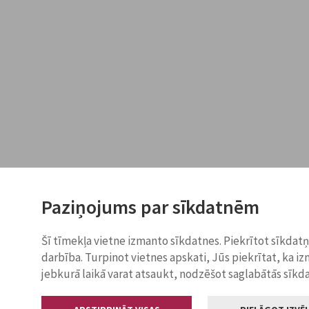
Paziņojums par sīkdatnēm
Šī tīmekļa vietne izmanto sīkdatnes. Piekrītot sīkdat
darbība. Turpinot vietnes apskati, Jūs piekrītat, ka i
jebkurā laikā varat atsaukt, nodzēšot saglabātās sīkd