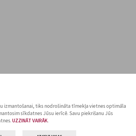
ņu izmantošanai, tiks nodrošināta tīmekļa vietnes optimāla
zmantosim sīkdatnes Jūsu ierīcē. Savu piekrišanu Jūs
atnes.
UZZINĀT VAIRĀK
.