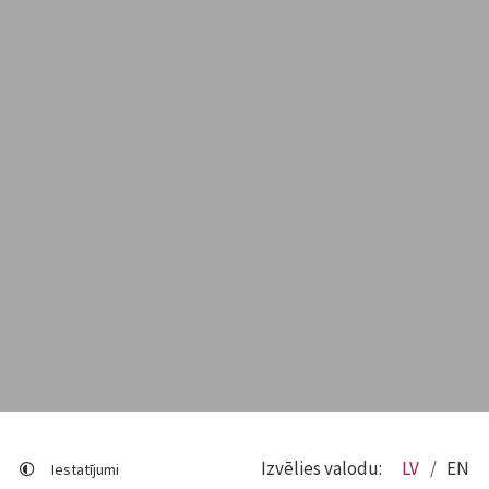
Izvēlies valodu:
LV
EN
Iestatījumi