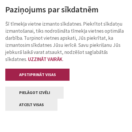
Paziņojums par sīkdatnēm
Šī tīmekļa vietne izmanto sīkdatnes. Piekrītot sīkdatņu
izmantošanai, tiks nodrošināta tīmekļa vietnes optimāla
darbība. Turpinot vietnes apskati, Jūs piekrītat, ka
izmantosim sīkdatnes Jūsu ierīcē. Savu piekrišanu Jūs
jebkurā laikā varat atsaukt, nodzēšot saglabātās
sīkdatnes.
UZZINĀT VAIRĀK
.
APSTIPRINĀT VISAS
PIELĀGOT IZVĒLI
ATCELT VISAS