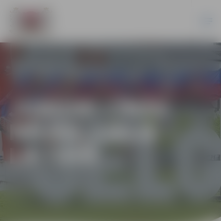
JUNIORI CĪNĀS
MĀJĀS, LIELIE –
LIETUVĀ