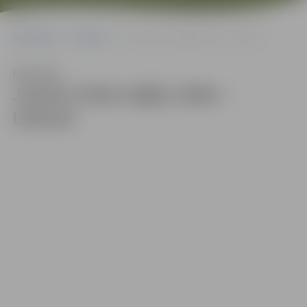
Sākumlapa
Galerijas
Juniori cīnās mājās, lielie – Lietuvā
Klausīties
Juniori cīnās mājās, lielie –
Lietuvā