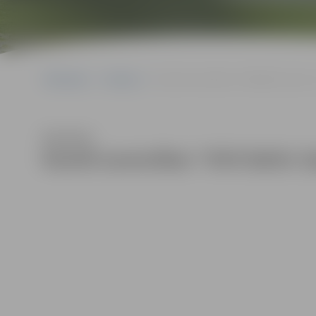
Sākumlapa
Galerijas
Karatē sacensības “XVIII Baltic Open J.
Klausīties
Karatē sacensības “XVIII Baltic O