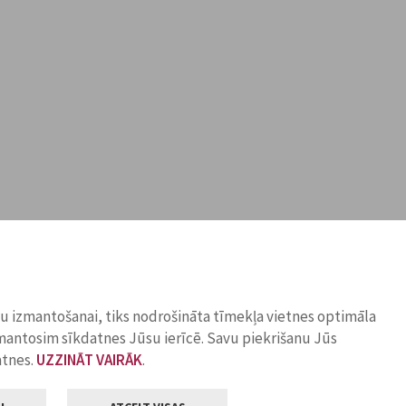
ņu izmantošanai, tiks nodrošināta tīmekļa vietnes optimāla
zmantosim sīkdatnes Jūsu ierīcē. Savu piekrišanu Jūs
atnes.
UZZINĀT VAIRĀK
.