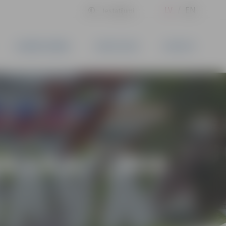
LV
EN
Iestatījumi
UZŅĒMĒJDARBĪBA
PAKALPOJUMI
KONTAKTI
 J.K.A.” | 2025