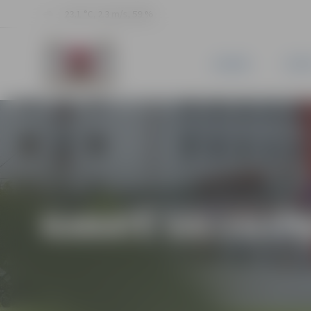
23.1 °C, 2.3 m/s, 59 %
JAUNUMI
PILSĒ
KARATĒ SACENSĪBA