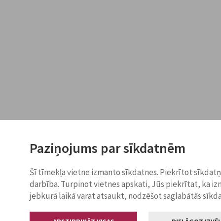
Paziņojums par sīkdatnēm
Šī tīmekļa vietne izmanto sīkdatnes. Piekrītot sīkdat
darbība. Turpinot vietnes apskati, Jūs piekrītat, ka i
jebkurā laikā varat atsaukt, nodzēšot saglabātās sīkd