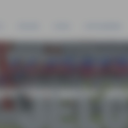
TA
PAŠVALDĪBA
IESTĀDES
KAPITĀLSABIEDRĪBAS
S “XVIII BALTIC OPEN