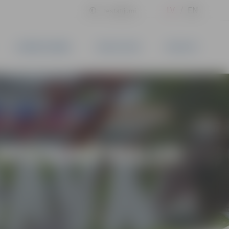
LV
EN
Iestatījumi
UZŅĒMĒJDARBĪBA
PAKALPOJUMI
KONTAKTI
 SPIEŠANĀ GUĻUS