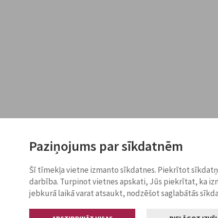
Paziņojums par sīkdatnēm
Šī tīmekļa vietne izmanto sīkdatnes. Piekrītot sīkdat
darbība. Turpinot vietnes apskati, Jūs piekrītat, ka i
jebkurā laikā varat atsaukt, nodzēšot saglabātās sīkd