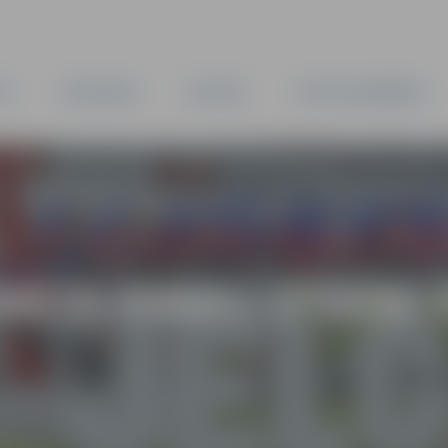
TA
PAŠVALDĪBA
IESTĀDES
KAPITĀLSABIEDRĪBAS
NĀTS SVARU STIEŅA