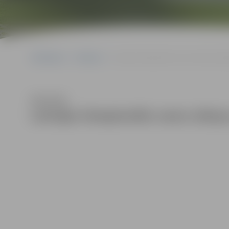
Sākumlapa
Galerijas
Latvijas čempionāts svaru stieņa spie
Klausīties
Latvijas čempionāts svaru stieņ