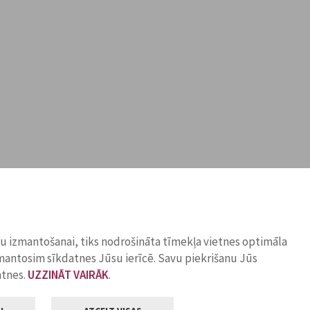
ņu izmantošanai, tiks nodrošināta tīmekļa vietnes optimāla
zmantosim sīkdatnes Jūsu ierīcē. Savu piekrišanu Jūs
atnes.
UZZINĀT VAIRĀK
.