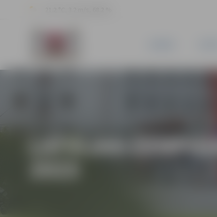
21.2 °C, 3.2 m/s, 68.2 %
JAUNUMI
PILSĒ
LATVIJAS ČEMPIO
2023