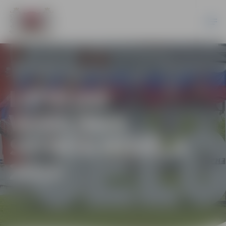
LATVIJAS
VESELĪBAS
SPORTA NEDĒĻA
2023