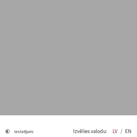
Izvēlies valodu:
LV
EN
Iestatījumi