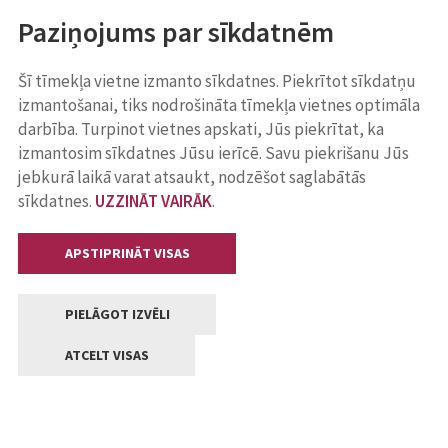
Paziņojums par sīkdatnēm
Šī tīmekļa vietne izmanto sīkdatnes. Piekrītot sīkdatņu
izmantošanai, tiks nodrošināta tīmekļa vietnes optimāla
darbība. Turpinot vietnes apskati, Jūs piekrītat, ka
izmantosim sīkdatnes Jūsu ierīcē. Savu piekrišanu Jūs
jebkurā laikā varat atsaukt, nodzēšot saglabātās
sīkdatnes.
UZZINĀT VAIRĀK
.
APSTIPRINĀT VISAS
PIELĀGOT IZVĒLI
ATCELT VISAS