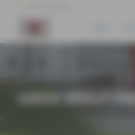
20.8 °C, 2.8 m/s, 90.4 %
JAUNUMI
PILSĒ
LEDUS SKULPTŪRU