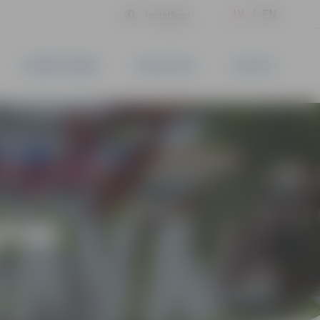
LV
EN
Iestatījumi
UZŅĒMĒJDARBĪBA
PAKALPOJUMI
KONTAKTI
IENA