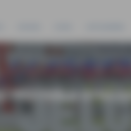
TA
PAŠVALDĪBA
IESTĀDES
KAPITĀLSABIEDRĪBAS
 FESTIVĀLA OTRĀ D