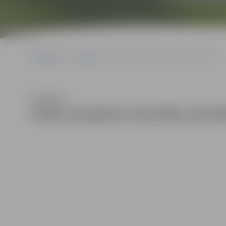
Sākumlapa
Galerijas
Ledus skulptūru festivāla otrā diena
Klausīties
Ledus skulptūru festivāla otrā d