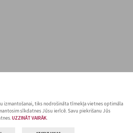
ņu izmantošanai, tiks nodrošināta tīmekļa vietnes optimāla
zmantosim sīkdatnes Jūsu ierīcē. Savu piekrišanu Jūs
atnes.
UZZINĀT VAIRĀK
.