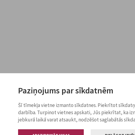
Paziņojums par sīkdatnēm
Šī tīmekļa vietne izmanto sīkdatnes. Piekrītot sīkdat
darbība. Turpinot vietnes apskati, Jūs piekrītat, ka i
jebkurā laikā varat atsaukt, nodzēšot saglabātās sīkd