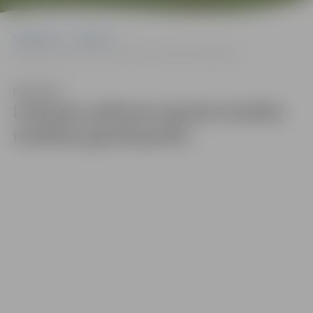
Sākumlapa
Galerijas
Lielupes palienes pļavās ieradies mobilais ganāmpulks
Klausīties
Lielupes palienes pļavās ieradies
mobilais ganāmpulks