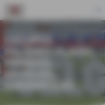
LIELUPES
PALIENES PĻAVĀS
IERADIES
MOBILAIS
GANĀMPULKS