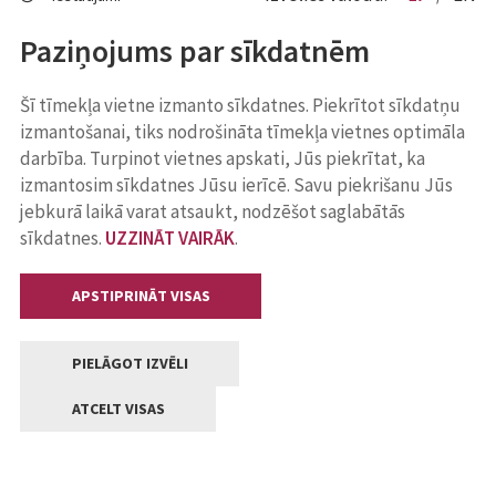
Paziņojums par sīkdatnēm
Šī tīmekļa vietne izmanto sīkdatnes. Piekrītot sīkdatņu
izmantošanai, tiks nodrošināta tīmekļa vietnes optimāla
darbība. Turpinot vietnes apskati, Jūs piekrītat, ka
izmantosim sīkdatnes Jūsu ierīcē. Savu piekrišanu Jūs
jebkurā laikā varat atsaukt, nodzēšot saglabātās
sīkdatnes.
UZZINĀT VAIRĀK
.
APSTIPRINĀT VISAS
PIELĀGOT IZVĒLI
ATCELT VISAS